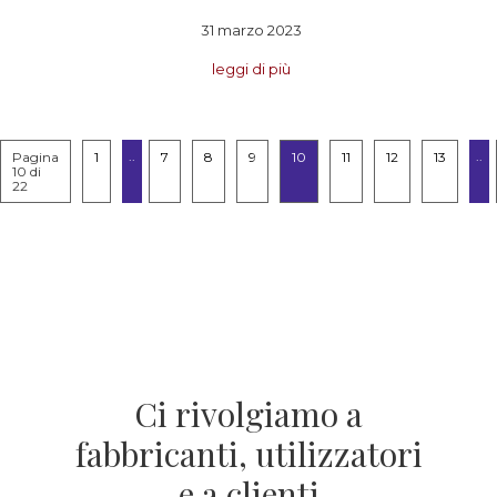
31 marzo 2023
leggi di più
..
..
Pagina
1
7
8
9
10
11
12
13
10 di
22
Ci rivolgiamo a
fabbricanti, utilizzatori
e a clienti