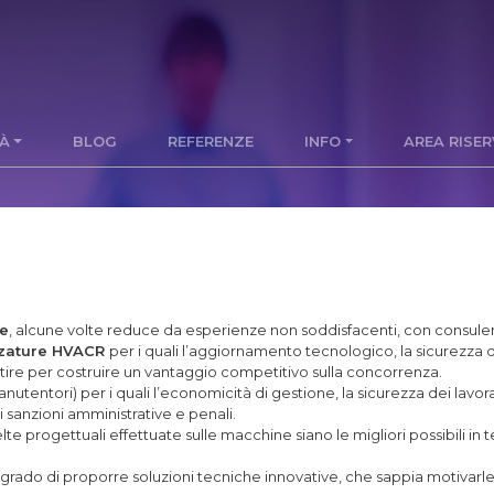
TÀ
BLOG
REFERENZE
INFO
AREA RISE
te
, alcune volte reduce da esperienze non soddisfacenti, con consulent
ezzature HVACR
per i quali l’aggiornamento tecnologico, la sicurezza d
tire per costruire un vantaggio competitivo sulla concorrenza.
 manutentori) per i quali l’economicità di gestione, la sicurezza dei lavo
 sanzioni amministrative e penali.
lte progettuali effettuate sulle macchine siano le migliori possibili in
 grado di proporre soluzioni tecniche innovative, che sappia motivarle c