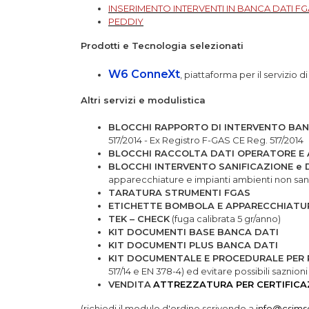
INSERIMENTO INTERVENTI IN BANCA DATI F
PEDDIY
Prodotti e Tecnologia selezionati
W6 ConneXt
, piattaforma per il servizi
Altri servizi e modulistica
BLOCCHI RAPPORTO DI INTERVENTO BA
517/2014 - Ex Registro F-GAS CE Reg. 517/2014
BLOCCHI RACCOLTA DATI OPERATORE E
BLOCCHI INTERVENTO SANIFICAZIONE e
apparecchiature e impianti ambienti non sanit
TARATURA STRUMENTI FGAS
ETICHETTE BOMBOLA E APPARECCHIAT
TEK – CHECK
(fuga calibrata 5 gr/anno)
KIT DOCUMENTI BASE BANCA DATI
KIT DOCUMENTI PLUS BANCA DATI
KIT DOCUMENTALE E PROCEDURALE PER 
517/14 e EN 378-4) ed evitare possibili saznion
VENDITA
ATTREZZATURA PER CERTIFICA
(richiedi il modulo d'ordine scrivendo a
info@csimser