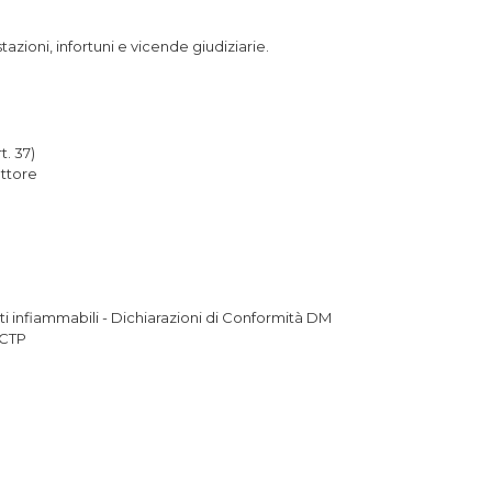
zioni, infortuni e vicende giudiziarie.
rt. 37)
ettore
i infiammabili - Dichiarazioni di Conformità DM
 CTP