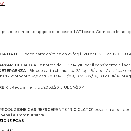
GAS
o di gestione e monitoraggio cloud based, IIOT based. Compatibile ad 
NCA DATI
- Blocco carta chimica da 25 fogli B/N per INTERVENTO SU 
 APPARECCHIATURE
a norma del DPR 146/18 per il censimento e l'acc
 DETERGENZA
- Blocco carta chimica da 25 fogli B/N per Certificazion
ari - Protocollo 24/04/2020, D.M. 37/08, D.M. 274/96, D.Lgs 81/08 Alleg
URE
Rif. Regolamenti UE 2068/2015, UE 517/2014
PRODUZIONE GAS REFRGERANTE "RICICLATO'
, essenziale per op
i penali e amministrative
ZIONE FGAS
vizi.it
)