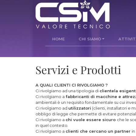
HOME
CHI SIAMO
ATTIVI
Servizi e Prodotti
A QUALI CLIENTI CI RIVOLGIAMO ?
Ci rivolgiamo ad una tipologia di
clientela esigen
Ci rivolgiamo a
fabbricanti di macchine e attr
ambientali è un requisito fondamentale su cui inves
Ci rivolgiamo ad
utilizzatori
(clienti, installatori e
obbligo di legge che permette di evitare potenziali
Ci rivolgiamo a
chi vuole essere sicuro
che le sce
in quel contesto.
Ci rivolgiamo a
clienti che cercano un partner
in