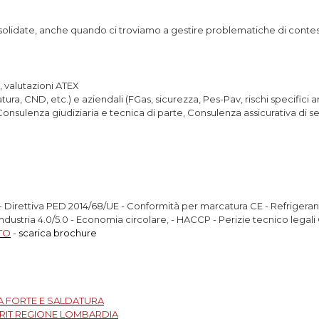
solidate, anche quando ci troviamo a gestire problematiche di contesta
, valutazioni ATEX
tura, CND, etc.) e aziendali (FGas, sicurezza, Pes-Pav, rischi specifici a
nsulenza giudiziaria e tecnica di parte, Consulenza assicurativa di s
 Direttiva PED 2014/68/UE - Conformità per marcatura CE - Refrigerant
Industria 4.0/5.0 - Economia circolare, - HACCP - Perizie tecnico legali
TO
-
scarica brochure
A FORTE E SALDATURA
RIT REGIONE LOMBARDIA