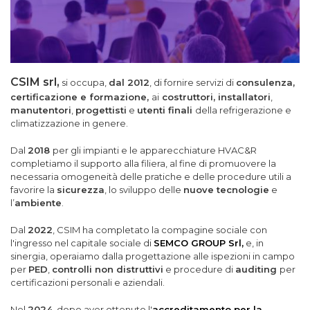
CSIM srl,
si occupa,
dal 2012
, di fornire servizi di
consulenza,
certificazione e formazione,
ai
costruttori,
installatori
,
manutentori
,
progettisti
e
utenti finali
della refrigerazione e
climatizzazione in genere.
Dal
2018
per gli impianti e le apparecchiature HVAC&R
completiamo il supporto alla filiera, al fine di promuovere la
necessaria omogeneità delle pratiche e delle procedure utili a
favorire la
sicurezza
, lo sviluppo delle
nuove tecnologie
e
l’
ambiente
.
Dal
2022
, CSIM ha completato la compagine sociale con
l'ingresso nel capitale sociale di
SEMCO GROUP Srl,
e, in
sinergia, operaiamo dalla progettazione alle ispezioni in campo
per
PED
,
controlli non distruttivi
e procedure di
auditing
per
certificazioni personali e aziendali.
Nel
2024
, dopo aver ottenuto l'
accreditamento per la