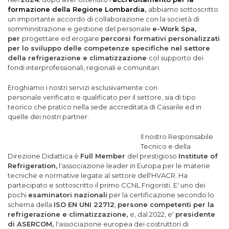
formazione della Regione Lombardia
,
abbiamo sottoscritto
un importante accordo di collaborazione con la società di
somministrazione e gestione del personale
e-Work Spa,
per
progettare ed erogare
percorsi formativi personalizzati
per lo sviluppo delle competenze specifiche nel settore
della refrigerazione e climatizzazione
col supporto dei
fondi interprofessionali, regionali e comunitari.
Eroghiamo i nostri servizi esclusivamente con
personale verificato e qualificato per il settore, sia di tipo
teorico che pratico nella sede accreditata di Casarile ed in
quelle dei nostri partner.
Il nostro Responsabile
Tecnico e della
Direzione Didattica è
Full Member
del prestigioso
Institute of
Refrigeration,
l'associazione leader in Europa per le materie
tecniche e normative legate al settore dell'HVACR. Ha
partecipato e sottoscritto il primo CCNL Frigoristi. E' uno dei
pochi
esaminatori nazionali
per la certificazione secondo lo
schema della
ISO EN UNI 22712
,
persone competenti per la
refrigerazione e climatizzazione,
e, dal 2022, e'
presidente
di ASERCOM,
l'associazione europea dei costruttori di