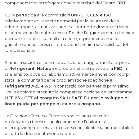
componenti per la refrigerazione e membro del Board
EPEE.
CSIM partecipa alle commissioni
UNI-CTI, CEN e ISO,
relativamente agli aspetti normativi per la sicurezza della
refrigerazione, climatizzazione e ci permette di seguire i lavori
di normazione fin dal loro inizio. Poiché l’aggiornamento tecnico
dei nostri clienti ci sta molto a cuore, ci preoccupiamo di
garantire anche servizi di formazione tecnica specialistica del
loro personale.
Siamo la società di consulenza italiana maggiormente esperta
di
Refrigeranti Naturali
e problematiche relative alla
PED
in
tale ambito, dove collaboriamo attivamente anche con i corpi
statali e comunitari per le problematiche specifiche ai
refrigeranti A2L e A3.
In consorzio con partner di primissimo
livello abbiamo ottenuto la compartecipazione del programma
LIFE 23 - CET al progetto SKILLSAFE EU per lo sviluppo di
linee guida per pompe di calore a propano.
La Direzione Tecnico-Formativa seleziona con cura i
professionisti tramite i quali garantiamo l’uniformità
di erogazione dei servizi tra diversi consulenti e la rintracciabilità
di tutta la documentazione redatta.