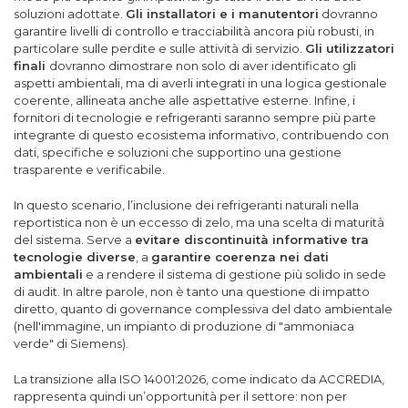
soluzioni adottate.
Gli installatori e i manutentori
dovranno
garantire livelli di controllo e tracciabilità ancora più robusti, in
particolare sulle perdite e sulle attività di servizio.
Gli utilizzatori
finali
dovranno dimostrare non solo di aver identificato gli
aspetti ambientali, ma di averli integrati in una logica gestionale
coerente, allineata anche alle aspettative esterne. Infine, i
fornitori di tecnologie e refrigeranti saranno sempre più parte
integrante di questo ecosistema informativo, contribuendo con
dati, specifiche e soluzioni che supportino una gestione
trasparente e verificabile.
In questo scenario, l’inclusione dei refrigeranti naturali nella
reportistica non è un eccesso di zelo, ma una scelta di maturità
del sistema. Serve a
evitare discontinuità informative tra
tecnologie diverse
, a
garantire coerenza nei dati
ambientali
e a rendere il sistema di gestione più solido in sede
di audit. In altre parole, non è tanto una questione di impatto
diretto, quanto di governance complessiva del dato ambientale
(nell'immagine, un impianto di produzione di "ammoniaca
verde" di Siemens).
La transizione alla ISO 14001:2026, come indicato da ACCREDIA,
rappresenta quindi un’opportunità per il settore: non per