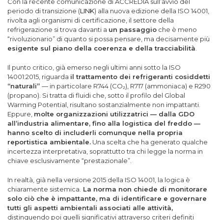
Con la recente comunicazione di ACCREDIA sull’avvio del
periodo di transizione (
LINK
) alla nuova edizione della ISO 14001,
rivolta agli organismi di certificazione, il settore della
refrigerazione si trova davanti a
un passaggio
che è meno
“rivoluzionario” di quanto si possa pensare, ma decisamente più
esigente sul piano della coerenza e della tracciabilità
.
Il punto critico, già emerso negli ultimi anni sotto la ISO
14001:2015, riguarda
il trattamento dei refrigeranti cosiddetti
“naturali”
— in particolare R744 (CO₂), R717 (ammoniaca) e R290
(propano). Si tratta di fluidi che, sotto il profilo del Global
Warming Potential, risultano sostanzialmente non impattanti.
Eppure,
molte organizzazioni utilizzatrici — dalla GDO
all’industria alimentare, fino alla logistica del freddo —
hanno scelto di includerli comunque nella propria
reportistica ambientale.
Una scelta che ha generato qualche
incertezza interpretativa, soprattutto tra chi legge la norma in
chiave esclusivamente “prestazionale”.
In realtà, già nella versione 2015 della ISO 14001, la logica è
chiaramente sistemica.
La norma non chiede di monitorare
solo ciò che è impattante, ma di identificare e governare
tutti gli aspetti ambientali associati alle attività,
distinguendo poi quelli significativi attraverso criteri definiti