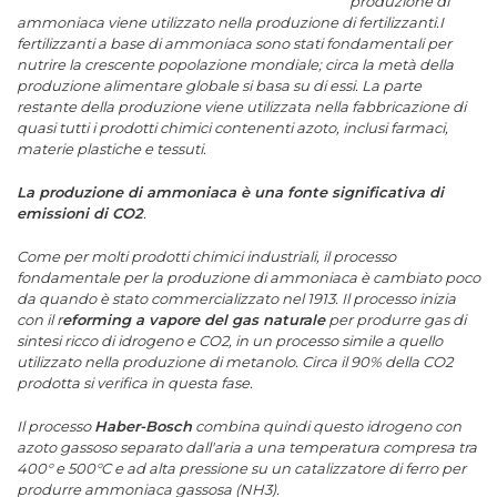
produzione di
ammoniaca viene utilizzato nella produzione di fertilizzanti.I
fertilizzanti a base di ammoniaca sono stati fondamentali per
nutrire la crescente popolazione mondiale; circa la metà della
produzione alimentare globale si basa su di essi. La parte
restante della produzione viene utilizzata nella fabbricazione di
quasi tutti i prodotti chimici contenenti azoto, inclusi farmaci,
materie plastiche e tessuti.
La produzione di ammoniaca è una fonte significativa di
emissioni di CO2
.
Come per molti prodotti chimici industriali, il processo
fondamentale per la produzione di ammoniaca è cambiato poco
da quando è stato commercializzato nel 1913. Il processo inizia
con il r
eforming a vapore del gas naturale
per produrre gas di
sintesi ricco di idrogeno e CO2, in un processo simile a quello
utilizzato nella produzione di metanolo. Circa il 90% della CO2
prodotta si verifica in questa fase.
Il processo
Haber-Bosch
combina quindi questo idrogeno con
azoto gassoso separato dall'aria a una temperatura compresa tra
400° e 500°C e ad alta pressione su un catalizzatore di ferro per
produrre ammoniaca gassosa (NH3).