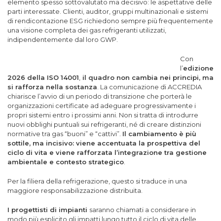
elemento spesso sottovalutato ma decisivo: le aspettative delle
parti interessate. Clienti, auditor, gruppi multinazionali e sistemi
di rendicontazione ESG richiedono sempre più frequentemente
una visione completa dei gas refrigeranti utilizzati,
indipendentemente dal loro GWP.
Con
l’
edizione
2026 della ISO 14001
,
il quadro non cambia nei principi, ma
si rafforza nella sostanza
. La comunicazione di ACCREDIA
chiarisce l’avvio di un periodo di transizione che porterà le
organizzazioni certificate ad adeguare progressivamente i
propri sistemi entro i prossimi anni. Non si tratta di introdurre
nuovi obblighi puntuali sui refrigeranti, né di creare distinzioni
normative tra gas “buoni” e “cattivi”.
Il cambiamento è più
sottile, ma incisivo: viene accentuata la prospettiva del
ciclo di vita e viene rafforzata l’integrazione tra gestione
ambientale e contesto strategico
.
Per la filiera della refrigerazione, questo si traduce in una
maggiore responsabilizzazione distribuita.
I progettisti di impianti
saranno chiamati a considerare in
modo più esplicito gli impatti lungo tutto il ciclo di vita delle