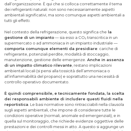
dall’organizzazione. È qui che si colloca correttamente il tema
dei refrigeranti naturali: non sono necessariamente aspetti
ambientali significativi, ma sono comunque aspetti ambientali a
tutti gli effetti.
Nel contesto della refrigerazione, questo significa che
la
gestione di un impianto
— sia esso a CO₂ transcritica in un
supermercato o ad ammoniaca in un impianto industriale —
comporta comunque elementi da presidiare
: cariche di
refrigerante, potenziali perdite, modalità di stoccaggio,
manutenzione, gestione delle emergenze.
Anche in assenza
di un impatto climatico rilevante
, restano implicazioni
ambientali locali (si pensi alla tossicità dell’ammoniaca o
all’infiammabilità del propano) e soprattutto una necessità di
controllo operativo documentato.
È quindi comprensibile, e tecnicamente fondata, la scelta
dei responsabili ambiente di includere questi fluidi nella
reportistica
. Le basi normative sono rintracciabili nella clausola
sugli aspetti ambientali, che impone di considerare tutte le
condizioni operative (normali, anomale ed emergenziali), e in
quella sul monitoraggio, che richiede evidenze oggettive delle
prestazioni e dei controlli messi in atto. A questo si aggiunge un